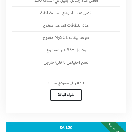
اقصى عدد رسائل ايميل في الساعه 250
اقصى عدد للمواقع المستضافة 2
عدد النطاقات الفرعية مفتوح
قواعد بيانات MySQL مفتوح
وصول SSH غير مسموح
نسخ احتياطي داخلي/خارجي
450
ريال سعودي
سنويا
شراء الباقة
داخل السعودية
SA-L20