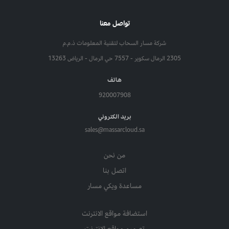
تواصل معنا
شركة مسار السحاب لتقنية المعلومات ذ.م.م
2305 الرمال سكوير - 7557 حي الرمال - الرياض 13263
هاتف
920007908
بريد الكتروني
sales@massarcloud.sa
من نحن
اتصل بنا
مساعدة ويكي مسار
استضافة مواقع الانترنت
تصميم مواقع الانترنت