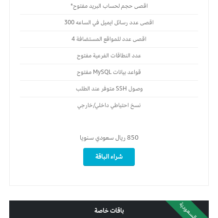
اقصى حجم لحساب البريد مفتوح*
اقصى عدد رسائل ايميل في الساعه 300
اقصى عدد للمواقع المستضافة 4
عدد النطاقات الفرعية مفتوح
قواعد بيانات MySQL مفتوح
وصول SSH متوفر عند الطلب
نسخ احتياطي داخلي/خارجي
850
ريال سعودي
سنويا
شراء الباقة
داخل السعودية
باقات خاصة