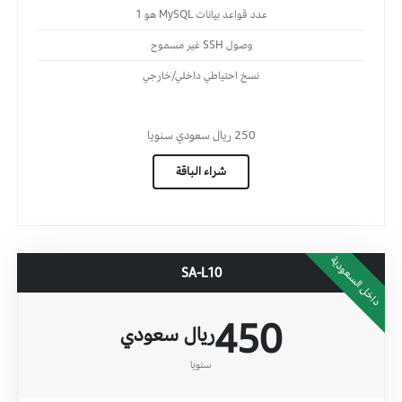
عدد قواعد بيانات MySQL هو 1
وصول SSH غير مسموح
نسخ احتياطي داخلي/خارجي
250
ريال سعودي
سنويا
شراء الباقة
داخل السعودية
SA-L10
450
ريال سعودي
سنويا